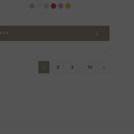
ВАРА
1
2
3
…
10
»