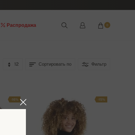
Распродажа
0
12
Сортировать по
Фильтр
-16%
-15%