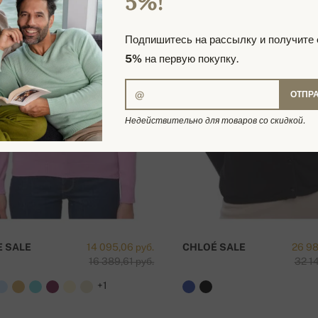
5%!
Подпишитесь на рассылку и получите
5%
на первую покупку.
ОТПР
Недействительно для товаров со скидкой.
E SALE
14 095,06 руб.
CHLOÉ SALE
26 98
16 389,61 руб.
32 14
+1