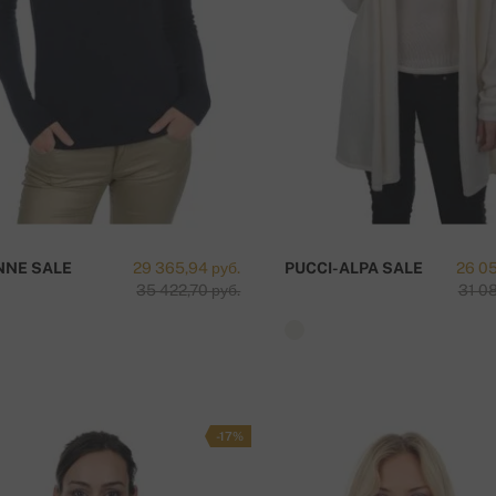
NNE SALE
29 365,94 руб.
PUCCI-ALPA SALE
26 05
35 422,70 руб.
31 08
-17%