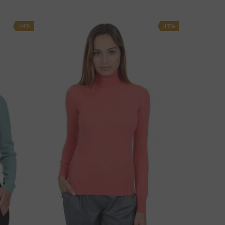
-14%
-17%