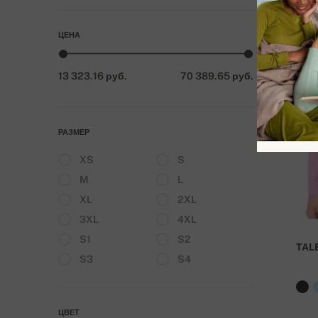
ЦЕНА
13 323.16 руб.
70 389.65 руб.
РАЗМЕР
XS
S
M
L
XL
2XL
3XL
4XL
S1
S2
TAL
S3
S4
ЦВЕТ