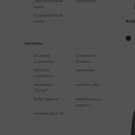
Приталенный
Оверсайз
крой
Стандартный
крой
RAI
МАТЕРИАЛ
Brushed
Cashmere
cashmere
Nimbus
Natural
кашемир
cashmere
кашемир
шерсть яка
"Duvet"
Baby alpaca
верблюжья
шерсть
хлопка Giza 45