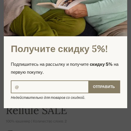
Получите скидку 5%!
Подпишитесь на рассылку и получите
скидку 5%
на
первую покупку.
ОТПРАВИТЬ
Недействительно для товаров со скидкой.
-14%
Rellule SALE
100% кашемир | Количество слоев: 2