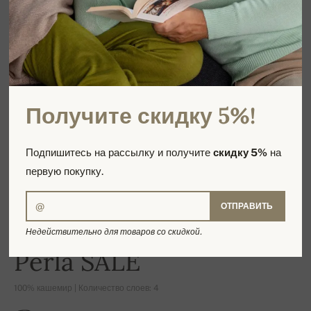
Получите скидку 5%!
Подпишитесь на рассылку и получите
скидку 5%
на
первую покупку.
ОТПРАВИТЬ
Недействительно для товаров со скидкой.
-16%
Perla SALE
100% кашемир | Количество слоев: 4