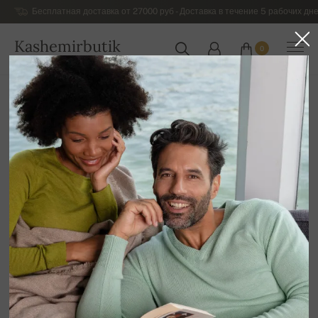
Бесплатная доставка от 27000 руб - Доставка в течение 5 рабочих дне
Kashemirbutik
0
РОССИЯ
Главная
Роскошный кашемировый трикотаж для женщин
Женская основная кашемировая коллекция