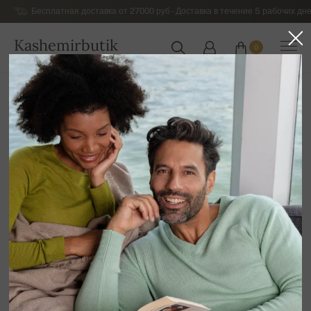
Бесплатная доставка от 27000 руб - Доставка в течение 5 рабочих дне
Kashemirbutik
0
РОССИЯ
Главная
Роскошный кашемировый трикотаж для женщин
Кашемировые пуловеры для Женщин