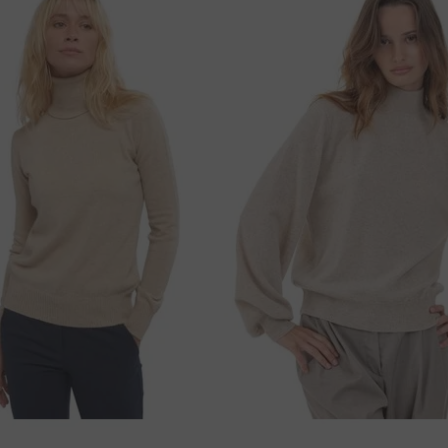
яем сразу после получения оплаты.
 cm
52 cm
В
ты
 cm
54 cm
ká sporiteľňa a.s.), Nitra
вка бесплатна!