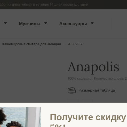
абочих дней - обмен в течение 14 дней после доставки
ы
Мужчины
Аксессуары
Кашемировые свитера для Женщин
Anapolis
Anapolis
100% кашемир | Количество слоев: 2
Размерная таблица
XL
4XL
Получите скидку
ДОСТУПНЫЕ ЦВЕТА