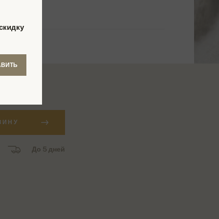
скидку
АВИТЬ
уб.
ЗИНУ
До 5 дней