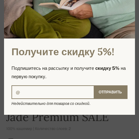
Получите скидку 5%!
Подпишитесь на рассылку и получите
скидку 5%
на
первую покупку.
ОТПРАВИТЬ
Недействительно для товаров со скидкой.
-21%
Jade Premium SALE
100% кашемир | Количество слоев: 2