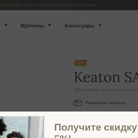
абочих дней - обмен в течение 14 дней после доставки
ы
Мужчины
Аксессуары
-17%
Keaton S
100% кашемир | Количество слоев: 2
Размерная таблица
3XL
Получите скидку
ДОСТУПНЫЕ ЦВЕТА