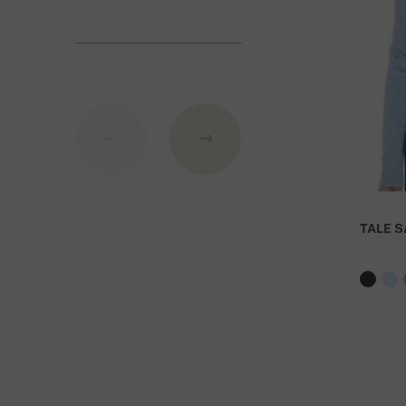
Банковские реквизиты:
IBAN: SK7109000000000233073526
BIC: GIBASKBX
Банк: Словацкий сберегательный банк АО (Slovens
При заказе стоимостью над 27 000 руб доста
TALE S