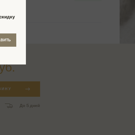
скидку
АВИТЬ
уб.
ЗИНУ
До 5 дней