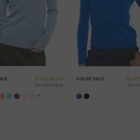
ká sporiteľňa a.s.), Nitra
вка бесплатна!
ALE
14 095,06 руб.
CHLOÉ SALE
26 985
16 389,61 руб.
32 144
+1