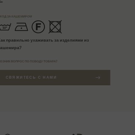
ХОД ЗА КАШЕМИРОМ
Как правильно ухаживать за изделиями из
кашемира?
ОЗНИК ВОПРОС ПО ПОВОДУ ТОВАРА?
СВЯЖИТЕСЬ С НАМИ
АКАЗЫ СВЫШЕ 27000 РУБ
АЗМЕРНАЯ СЕТКА
Бесплатная доставка
EU