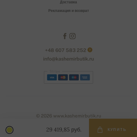
Доставка
Рекламация и возврат
+48 607 583 252
?
info@kashemirbutik.ru
Stripe
© 2026 www.kashemirbutik.ru
29 419,85 руб.
КУПИТЬ
Designed with
by
naum
. | Powered by
Simplia.cz
.