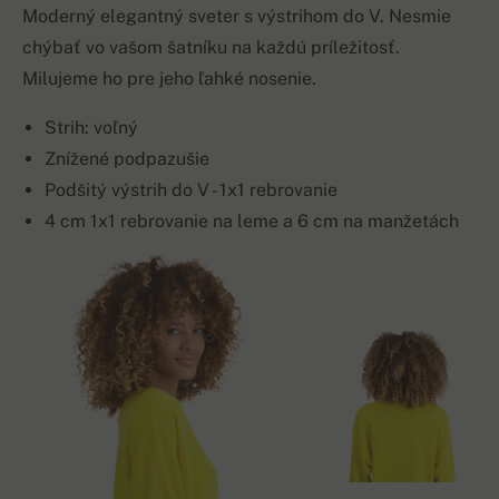
Moderný elegantný sveter s výstrihom do V. Nesmie
chýbať vo vašom šatníku na každú príležitosť.
Milujeme ho pre jeho ľahké nosenie.
Strih: voľný
Znížené podpazušie
Podšitý výstrih do V - 1x1 rebrovanie
4 cm 1x1 rebrovanie na leme a 6 cm na manžetách