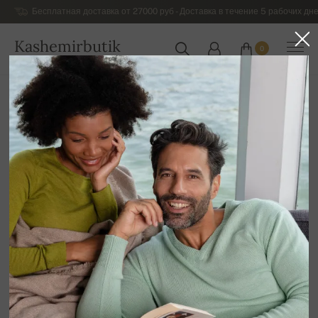
Бесплатная доставка от 27000 руб - Доставка в течение 5 рабочих дне
Kashemirbutik
0
РОССИЯ
Главная
Роскошный кашемировый трикотаж для женщин
Кашемировые пуловеры для Женщин