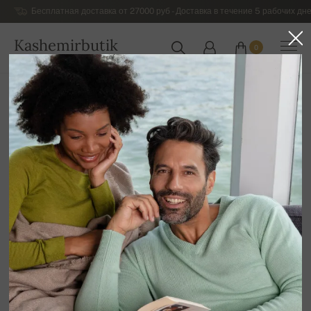
Бесплатная доставка от 27000 руб - Доставка в течение 5 рабочих дне
Kashemirbutik
0
РОССИЯ
Главная
Роскошный кашемировый трикотаж для женщин
Кашемировые пуловеры для Женщин