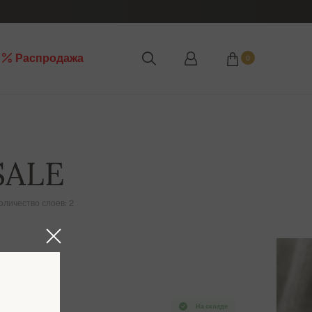
Распродажа
0
 SALE
оличество слоев: 2
На складе