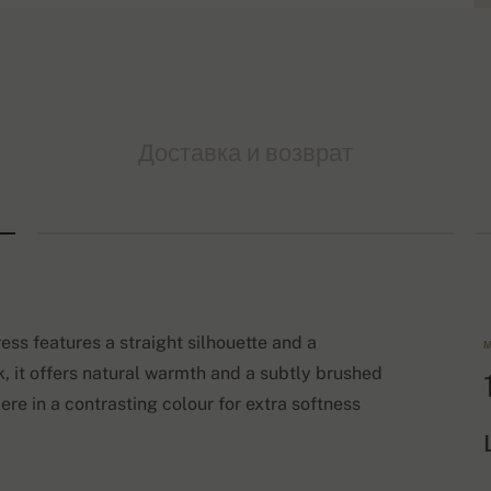
Доставка и возврат
s features a straight silhouette and a
М
k, it offers natural warmth and a subtly brushed
ere in a contrasting colour for extra softness