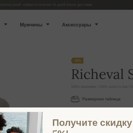
абочих дней - обмен в течение 14 дней после доставки
ы
Мужчины
Аксессуары
-16%
Richeval
100% кашемир / 100% шерсть яка | К
Размерная таблица
S
Получите скидку
ДОСТУПНЫЕ ЦВЕТА