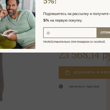
5%!
Подпишитесь на рассылку и получите
5%
на первую покупку.
ОТПР
Недействительно для товаров со скидкой.
28 097,21 руб.
23 568,14 р
ДОБАВИТЬ В КОР
natural dove / lapis blue