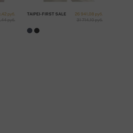
,42 руб.
TAIPEI-FIRST SALE
26 941,08 руб.
PERLA S
,44 руб.
31 714,10 руб.