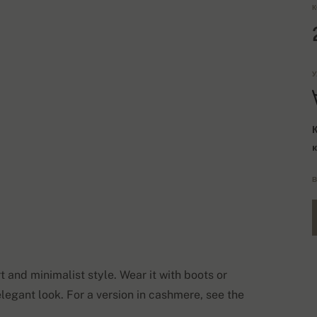
К
У
В
and minimalist style. Wear it with boots or
 elegant look. For a version in cashmere, see the