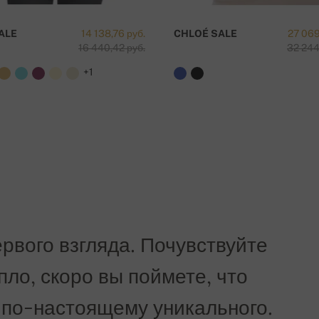
вка бесплатна!
ALE
14 138,76 руб.
CHLOÉ SALE
27 069
16 440,42 руб.
32 244
+1
рвого взгляда. Почувствуйте
епло, скоро вы поймете, что
 по-настоящему уникального.