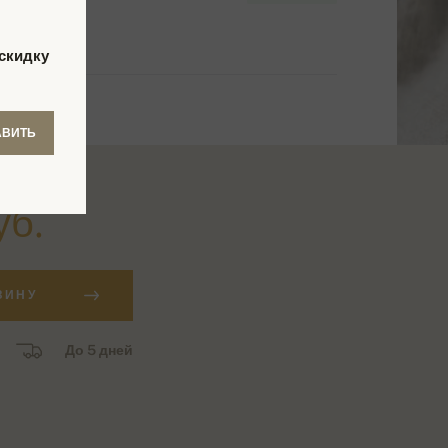
скидку
АВИТЬ
уб.
ЗИНУ
До 5 дней