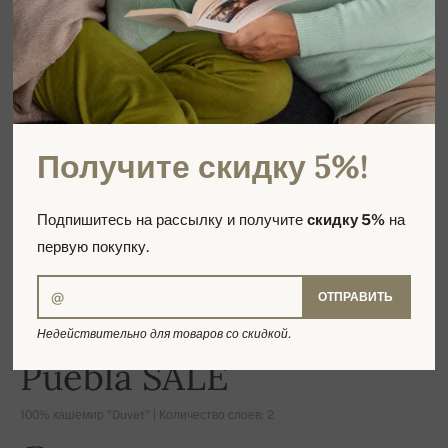
Получите скидку 5%!
Подпишитесь на рассылку и получите
скидку 5%
на
первую покупку.
ОТПРАВИТЬ
Недействительно для товаров со скидкой.
-16%
Puebla SALE
100% кашемир "Duvet" | Количество слоев: 2