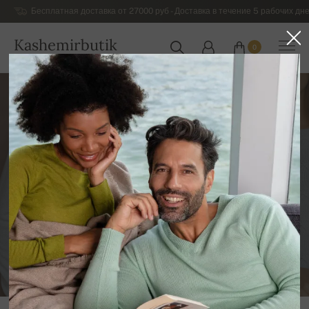
Бесплатная доставка от 27000 руб - Доставка в течение 5 рабочих дне
Kashemirbutik
0
РОССИЯ
Кашемир. История самой
дорогой и редкой
натуральной ткани в мире.
БЛОГ О КАШЕМИРЕ
PETER GREŠA