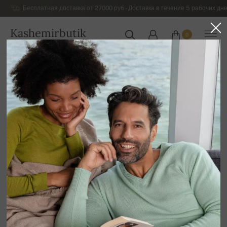
Бесплатная доставка от 27000 руб - Доставка в течение 5 рабочих дне
Kashemirbutik
0
РОССИЯ
Главная
Шикарный кашемировый трикотаж для мужчин