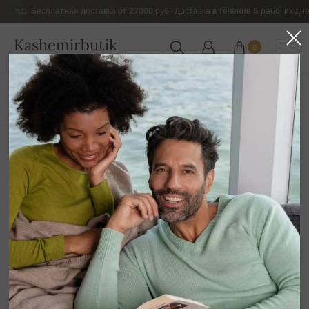
Бесплатная доставка от 27000 руб - Доставка в течение 5 рабочих дне
Kashemirbutik
0
РОССИЯ
Главная
Шикарный кашемировый трикотаж для мужчин