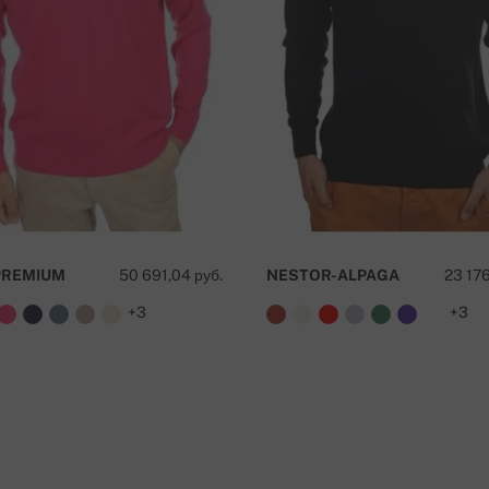
ká sporiteľňa a.s.), Nitra
вка бесплатна!
PREMIUM
50 691,04 руб.
NESTOR-ALPAGA
23 176
+3
+3