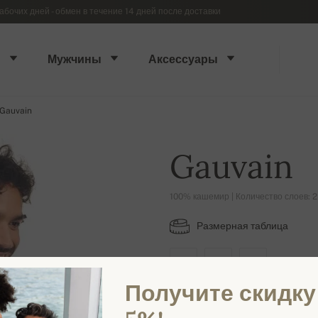
абочих дней - обмен в течение 14 дней после доставки
ы
Мужчины
Аксессуары
Gauvain
Gauvain
100% кашемир | Количество слоев: 2
Размерная таблица
M
2XL
3XL
Получите скидку
ДОСТУПНЫЕ ЦВЕТА