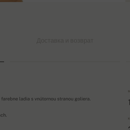
Доставка и возврат
М
farebne ladia s vnútornou stranou goliera.
ách.
К