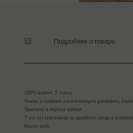
Подробнее о товаре
100% kašmír, 2 vrstvy.
Sveter s rolákom a kontrastnými gombíkmi, ktoré 
Športový a štýlový vzhľad.
7 cm 1x1 rebrovanie na spodnom okraji a manžet
Rovný strih.