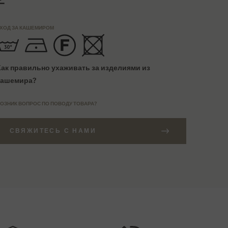
ХОД ЗА КАШЕМИРОМ
Как правильно ухаживать за изделиями из
кашемира?
ОЗНИК ВОПРОС ПО ПОВОДУ ТОВАРА?
СВЯЖИТЕСЬ С НАМИ
АКАЗЫ СВЫШЕ 27000 РУБ
АЗМЕРНАЯ СЕТКА
Бесплатная доставка
EU