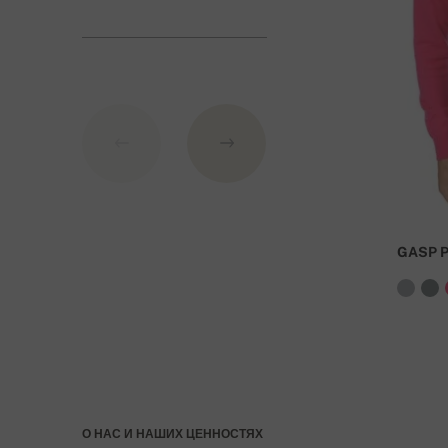
Банковские реквизиты:
IBAN: SK7109000000000233073526
BIC: GIBASKBX
Банк: Словацкий сберегательный банк АО (Slovens
При заказе стоимостью над 27 000 руб доста
GASP 
О НАС И НАШИХ ЦЕННОСТЯХ