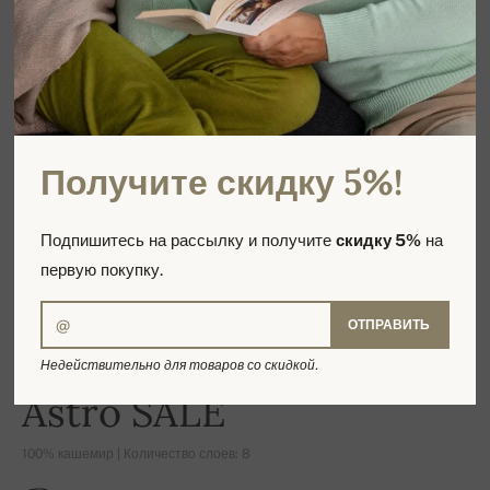
Получите скидку 5%!
Подпишитесь на рассылку и получите
скидку 5%
на
первую покупку.
ОТПРАВИТЬ
Недействительно для товаров со скидкой.
-25%
Astro SALE
100% кашемир | Количество слоев: 8