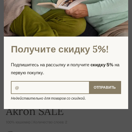
Получите скидку 5%!
Подпишитесь на рассылку и получите
скидку 5%
на
первую покупку.
ОТПРАВИТЬ
Недействительно для товаров со скидкой.
-22%
Akron SALE
100% кашемир | Количество слоев: 2