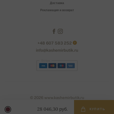
Доставка
Рекламация и возврат
+48 607 583 252
?
info@kashemirbutik.ru
Stripe
© 2026 www.kashemirbutik.ru
28 046,30 руб.
КУПИТЬ
Designed with
by
naum
. | Powered by
Simplia.cz
.