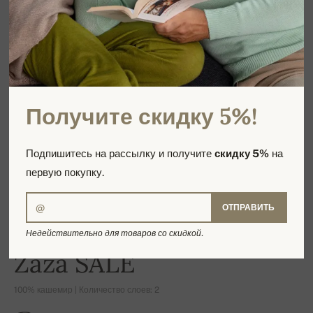
Получите скидку 5%!
Подпишитесь на рассылку и получите
скидку 5%
на
первую покупку.
ОТПРАВИТЬ
Недействительно для товаров со скидкой.
-16%
Zaza SALE
100% кашемир | Количество слоев: 2