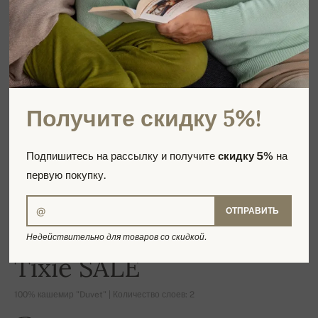
Получите скидку 5%!
Подпишитесь на рассылку и получите
скидку 5%
на
первую покупку.
ОТПРАВИТЬ
Недействительно для товаров со скидкой.
-16%
Tixie SALE
100% кашемир "Duvet" | Количество слоев: 2