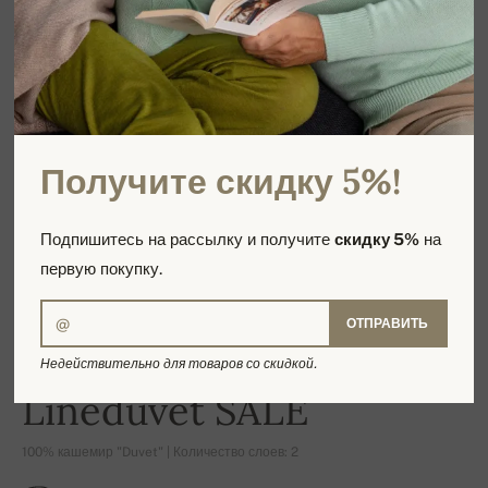
Получите скидку 5%!
Подпишитесь на рассылку и получите
скидку 5%
на
первую покупку.
ОТПРАВИТЬ
Недействительно для товаров со скидкой.
-16%
Lineduvet SALE
100% кашемир "Duvet" | Количество слоев: 2