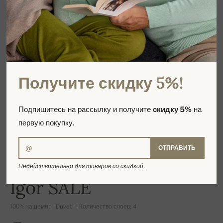
Получите скидку 5%!
Подпишитесь на рассылку и получите
скидку 5%
на
первую покупку.
ОТПРАВИТЬ
Недействительно для товаров со скидкой.
-16%
Igor SALE
100% кашемир "Duvet" | Количество слоев: 4