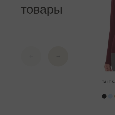
1. Кредитная карта
товары
2. PayPal
3. Перевод на наш банковский счет в Словакии
Банковские реквизиты:
IBAN: SK7109000000000233073526
BIC: GIBASKBX
Банк: Словацкий сберегательный банк АО (Slovens
При заказе стоимостью над 27 000 руб доста
TALE S