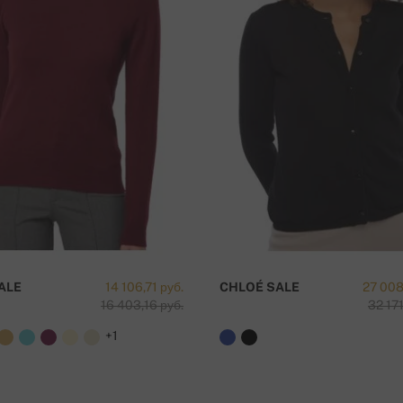
ká sporiteľňa a.s.), Nitra
вка бесплатна!
ALE
14 106,71 руб.
CHLOÉ SALE
27 008
16 403,16 руб.
32 171
+1