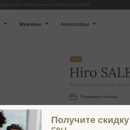
абочих дней - обмен в течение 14 дней после доставки
ы
Мужчины
Аксессуары
-21%
Hiro SAL
100% кашемир | Количество слоев: 2
Размерная таблица
M
L
XL
Получите скидку
ДОСТУПНЫЕ ЦВЕТА