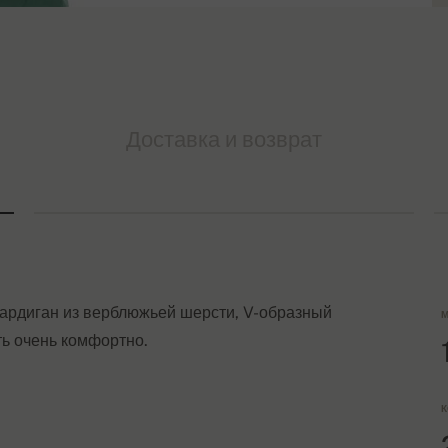
Доставка и возврат
кардиган из верблюжьей шерсти, V-образный
М
ть очень комфортно.
К