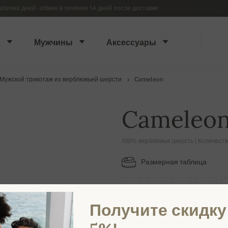
абочих дней - обмен в течение 14 дней после доставки
ы
Мужчины
Аксессуары
Мужской трикотаж из верблюжьей шерсти
Cameleon
Cameleo
100% верблюжья шерсть | Количеств
Размерная таблица
XS
S
M
L
Получите скидку
ДОСТУПНЫЕ ЦВЕТА