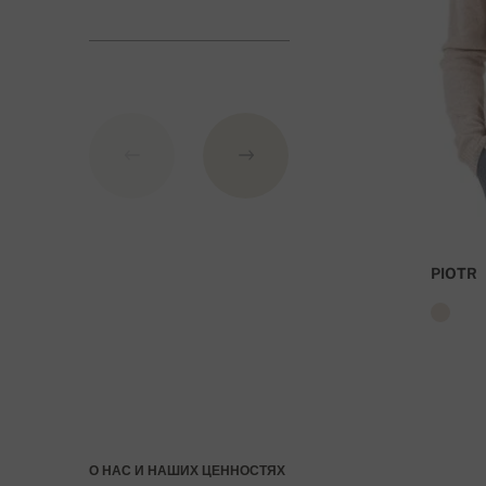
Банковские реквизиты:
IBAN: SK7109000000000233073526
BIC: GIBASKBX
Банк: Словацкий сберегательный банк АО (Slovens
При заказе стоимостью над 27 000 руб доста
PIOTR
О НАС И НАШИХ ЦЕННОСТЯХ