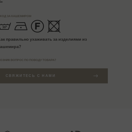
ХОД ЗА КАШЕМИРОМ
Как правильно ухаживать за изделиями из
кашемира?
ОЗНИК ВОПРОС ПО ПОВОДУ ТОВАРА?
СВЯЖИТЕСЬ С НАМИ
АКАЗЫ СВЫШЕ 27000 РУБ
АЗМЕРНАЯ СЕТКА
Бесплатная доставка
EU