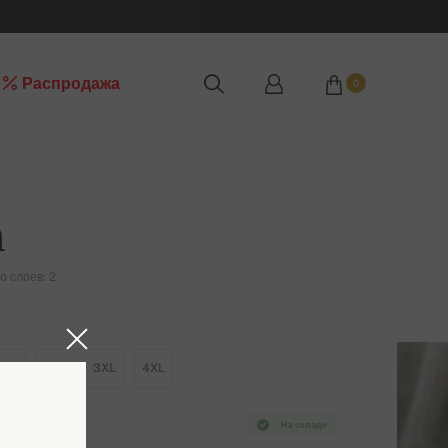
Распродажа
0
n
о слоев: 2
XL
2XL
3XL
4XL
На складе