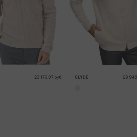
ká sporiteľňa a.s.), Nitra
вка бесплатна!
23 176,07 руб.
CLYDE
29 948