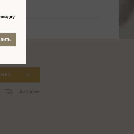
скидку
АВИТЬ
уб.
ЗИНУ
До 5 дней