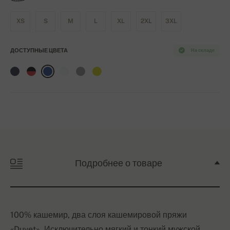
XS
S
M
L
XL
2XL
3XL
ДОСТУПНЫЕ ЦВЕТА
На складе
Подробнее о товаре
100% кашемир, два слоя кашемировой пряжи
«Duvet». Исключительно мягкий и тонкий мужской