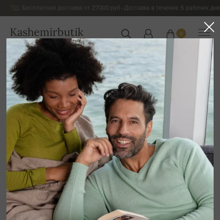
Бесплатная доставка от 27000 руб - Доставка в течение 5 рабочих дне
Kashemirbutik
0
РОССИЯ
Главная
Шикарный кашемировый трикотаж для мужчин
Мужской кашемировый трикотаж "Duvet"