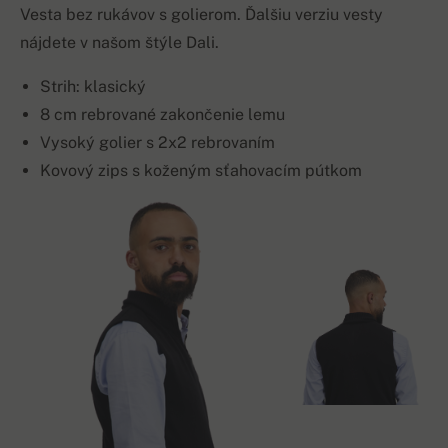
Vesta bez rukávov s golierom. Ďalšiu verziu vesty
nájdete v našom štýle Dali.
Strih: klasický
8 cm rebrované zakončenie lemu
Vysoký golier s 2x2 rebrovaním
Kovový zips s koženým sťahovacím pútkom