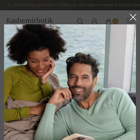
Бесплатная доставка от 27000 руб - Доставка в течение 5 рабочих дне
Kashemirbutik
0
РОССИЯ
Главная
Шикарный кашемировый трикотаж для мужчин
Мужской кашемировый трикотаж без рукавов