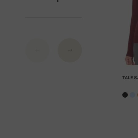
Банковские реквизиты:
IBAN: SK7109000000000233073526
BIC: GIBASKBX
Банк: Словацкий сберегательный банк АО (Slovens
При заказе стоимостью над 27 000 руб доста
TALE S