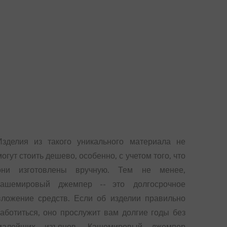
Изделия из такого уникального материала не
могут стоить дешево, особенно, с учетом того, что
они изготовлены вручную. Тем не менее,
кашемировый джемпер -- это долгосрочное
вложение средств. Если об изделии правильно
заботиться, оно прослужит вам долгие годы без
малейших изъянов. Кашемировый джемпер