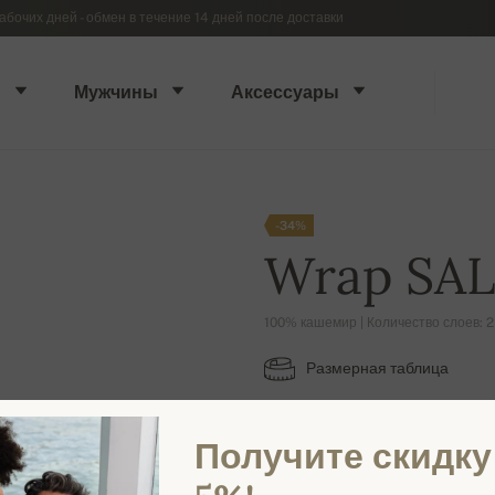
абочих дней - обмен в течение 14 дней после доставки
ы
Мужчины
Аксессуары
-34%
Wrap SA
100% кашемир | Количество слоев: 2
Размерная таблица
XS
Получите скидку
ДОСТУПНЫЕ ЦВЕТА