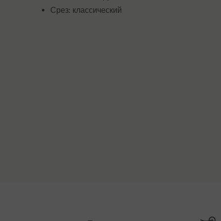
Срез: классический
Способы доста
Длина спинки
Длина 
XS
60 cm
48