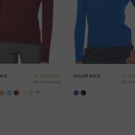
ká sporiteľňa a.s.), Nitra
вка бесплатна!
ALE
14 138,76 руб.
CHLOÉ SALE
27 069
16 440,42 руб.
32 244
+1