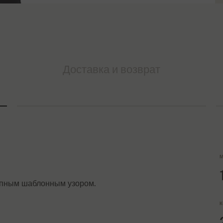
Доставка и возврат
М
упным шаблонным узором.
К