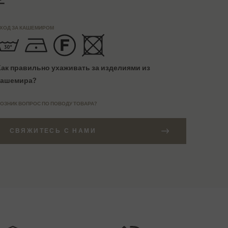
ХОД ЗА КАШЕМИРОМ
Как правильно ухаживать за изделиями из
кашемира?
ОЗНИК ВОПРОС ПО ПОВОДУ ТОВАРА?
СВЯЖИТЕСЬ С НАМИ
АКАЗЫ СВЫШЕ 27000 РУБ
АЗМЕРНАЯ СЕТКА
Бесплатная доставка
EU