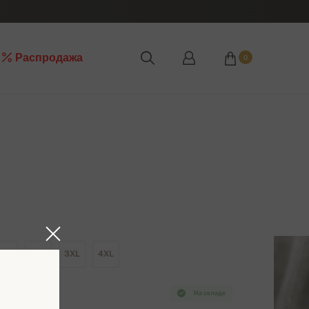
Распродажа
0
XL
2XL
3XL
4XL
На складе