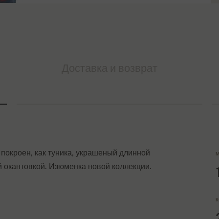
Доставка и возврат
покроен, как туника, украшеный длинной
М
й окантовкой. Изюменка новой коллекции.
К