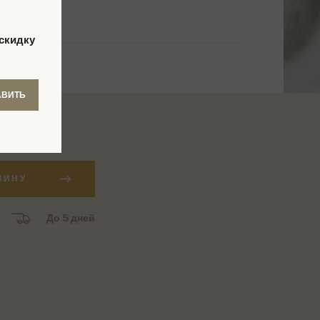
скидку
АВИТЬ
уб.
ЗИНУ
До 5 дней