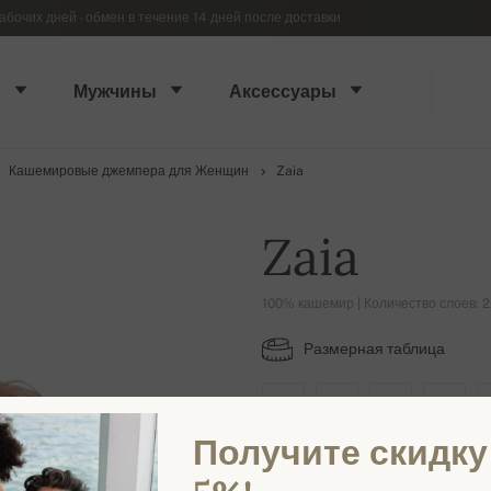
абочих дней - обмен в течение 14 дней после доставки
ы
Мужчины
Аксессуары
Кашемировые джемпера для Женщин
Zaia
Zaia
100% кашемир | Количество слоев: 2
Размерная таблица
XS
S
M
L
Получите скидку
ДОСТУПНЫЕ ЦВЕТА