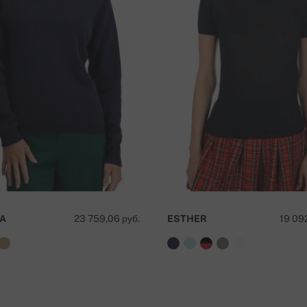
 cm
61 cm
ká sporiteľňa a.s.), Nitra
вка бесплатна!
A
23 759,06 руб.
ESTHER
19 092