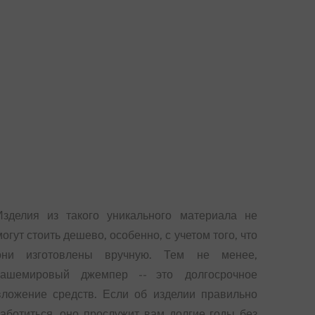
Изделия из такого уникального материала не
могут стоить дешево, особенно, с учетом того, что
они изготовлены вручную. Тем не менее,
кашемировый джемпер -- это долгосрочное
вложение средств. Если об изделии правильно
заботиться, оно прослужит вам долгие годы без