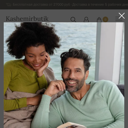
Бесплатная доставка от 27000 руб - Доставка в течение 5 рабочих дне
Kashemirbutik
0
РОССИЯ
Главная
Роскошный кашемировый трикотаж для женщин
брюки